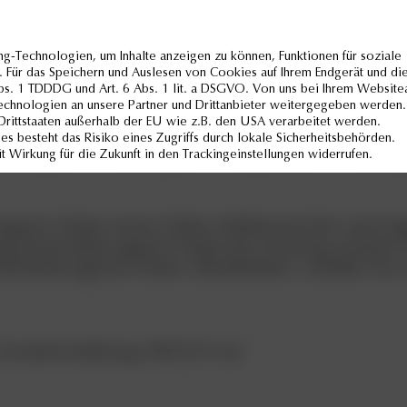
-Technologien, um Inhalte anzeigen zu können, Funktionen für soziale
. Für das Speichern und Auslesen von Cookies auf Ihrem Endgerät und di
s. 1 TDDDG und Art. 6 Abs. 1 lit. a DSGVO. Von uns bei Ihrem Websitea
technologien an unsere Partner und Drittanbieter weitergegeben werden.
n Drittstaaten außerhalb der EU wie z.B. den USA verarbeitet werden.
es besteht das Risiko eines Zugriffs durch lokale Sicherheitsbehörden.
it Wirkung für die Zukunft in den Trackingeinstellungen widerrufen.
TPLATZBAU
TISCHLEREI
ÜBER UNS
AKTUE
ener Daten einen hohen Stellenwert bei und resp
ng personenbezogener Daten bei Nutzung unserer 
onenbezogenen Daten offenbleiben, wenden Sie si
-Grundverordnung (DSGVO) ist: