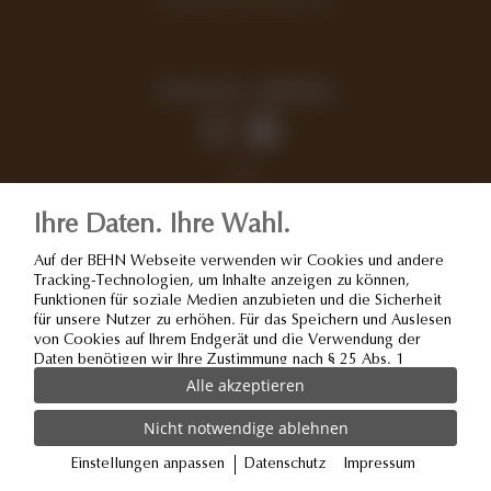
info@behn-projekte.de
SOCIAL MEDIA
AGB
Impressum
Ihre Daten. Ihre Wahl.
Datenschutz
Auf der BEHN Webseite verwenden wir Cookies und andere
Tracking-Technologien, um Inhalte anzeigen zu können,
Funktionen für soziale Medien anzubieten und die Sicherheit
für unsere Nutzer zu erhöhen. Für das Speichern und Auslesen
von Cookies auf Ihrem Endgerät und die Verwendung der
Daten benötigen wir Ihre Zustimmung nach § 25 Abs. 1
TDDDG und Art. 6 Abs. 1 lit. a DSGVO. Von uns bei Ihrem
Websiteaufruf erfasste Daten können durch den Einsatz der
Cookies und Trackingtechnologien an unsere Partner und
Drittanbieter weitergegeben werden. Wenn Sie Ihre
Einwilligung erteilen, können Ihre Daten ggf. auch in
Einstellungen anpassen
Datenschutz
Impressum
Drittstaaten außerhalb der EU wie z.B. den USA verarbeitet